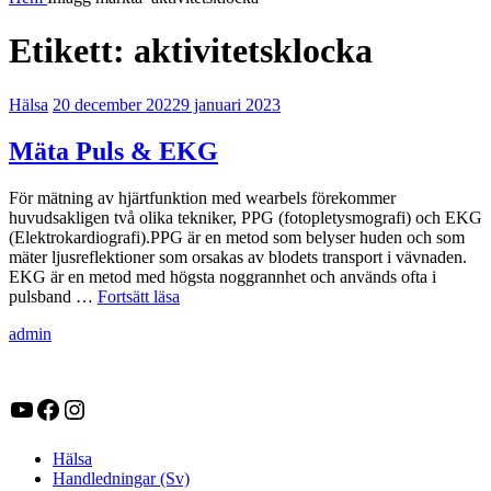
Etikett:
aktivitetsklocka
Kategorier:
Publicerat
Hälsa
20 december 2022
9 januari 2023
Mäta Puls & EKG
För mätning av hjärtfunktion med wearbels förekommer
huvudsakligen två olika tekniker, PPG (fotopletysmografi) och EKG
(Elektrokardiografi).PPG är en metod som belyser huden och som
mäter ljusreflektioner som orsakas av blodets transport i vävnaden.
EKG är en metod med högsta noggrannhet och används ofta i
Mäta
pulsband …
Fortsätt läsa
Puls
av
admin
&
EKG
YouTube
Facebook
Instagram
Hälsa
Handledningar (Sv)