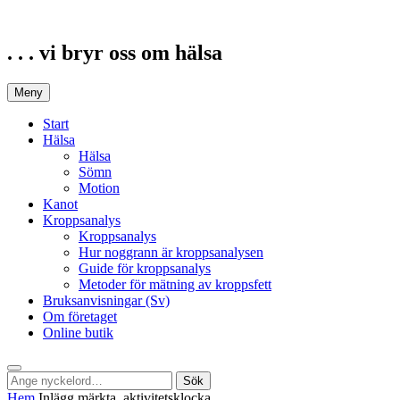
Hoppa
till
innehåll
. . . vi bryr oss om hälsa
Meny
Start
Hälsa
Hälsa
Sömn
Motion
Kanot
Kroppsanalys
Kroppsanalys
Hur noggrann är kroppsanalysen
Guide för kroppsanalys
Metoder för mätning av kroppsfett
Bruksanvisningar (Sv)
Om företaget
Online butik
Sök
Sök
Sök
efter:
Hem
Inlägg märkta
aktivitetsklocka